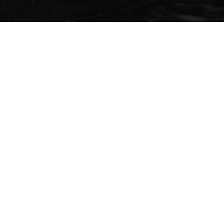
Namur quand c’était la guerre…
Recueil de témoignages sur Namur et les Namurois
durant la seconde guerre mondiale
Un projet de l’asbl #Namur Inc. soutenu par la Province
de Namur dans le cadre de l’appel à projet « Territoire
de Mémoire ».